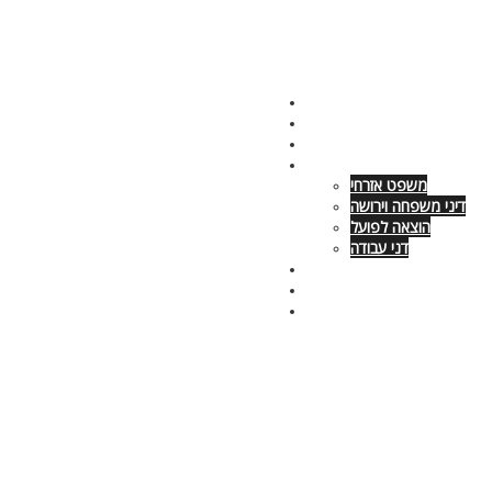
צור קשר – 054-6680699
פסקי דין
מאמרים
השרותים שלנו
משפט אזרחי
דיני משפחה וירושה
הוצאה לפועל
דני עבודה
אודות
מי אנחנו
עמוד הבית