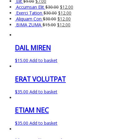
Elit
$
9.00
$
7.00
Accumsan Elit
$
30.00
$
12.00
Exerci Tation
$
30.00
$
12.00
Aliquam Con
$
30.00
$
12.00
BIMA ZUMA
$
15.00
$
12.00
DAIL MIREN
$
15.00
Add to basket
ERAT VOLUTPAT
$
35.00
Add to basket
ETIAM NEC
$
35.00
Add to basket