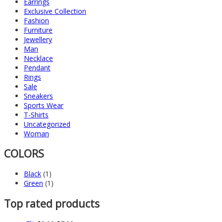
Earrings
Exclusive Collection
Fashion
Furniture
Jewellery
Man
Necklace
Pendant
Rings
Sale
Sneakers
Sports Wear
T-Shirts
Uncategorized
Woman
COLORS
Black
(1)
Green
(1)
Top rated products