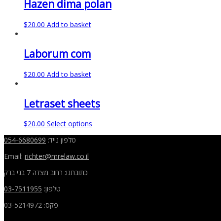
Hazen dima polan
$
20.00
Add to basket
Laborum com
$
20.00
Add to basket
Letraset sheets
$
20.00
Select options
054-6680699
טלפון נייד:
Email:
richter
@mrelaw.co.il
כתובתנו: רחוב מצדה 7 בני ברק
03-7511955
טלפון:
פקס: 03-5214972