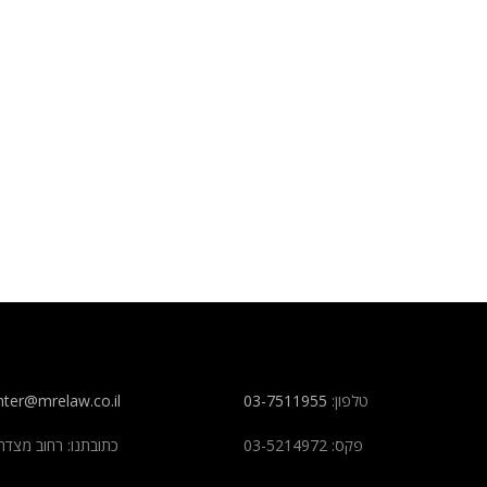
hter
@mrelaw.co.il
03-7511955
טלפון:
פקס: 03-5214972
כתובתנו: רחוב מצדה 7 בני בר