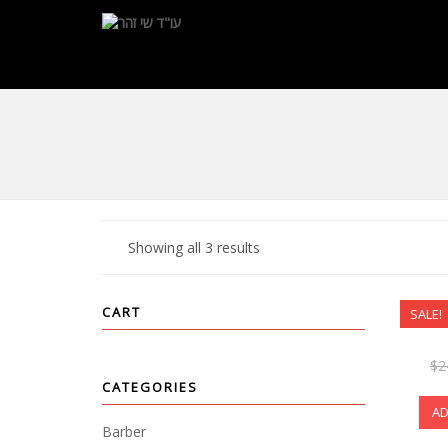
Showing all 3 results
CHE
CART
SALE!
$
2
CATEGORIES
AD
Barber