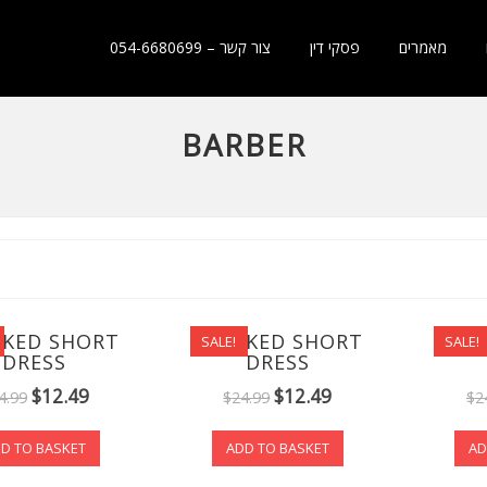
מאמרים
פסקי דין
צור קשר – 054-6680699
BARBER
CKED SHORT
CHECKED SHORT
CHE
SALE!
SALE!
DRESS
DRESS
$
12.49
$
12.49
4.99
$
24.99
$
2
D TO BASKET
ADD TO BASKET
AD