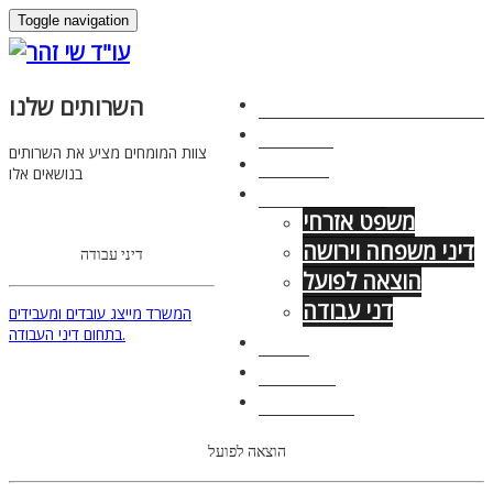
Toggle navigation
צור קשר – 054-6680699
השרותים שלנו
פסקי דין
צוות המומחים מציע את השרותים
מאמרים
בנושאים אלו
השרותים שלנו
משפט אזרחי
דיני משפחה וירושה
דיני עבודה
הוצאה לפועל
דני עבודה
המשרד מייצג עובדים ומעבידים
בתחום דיני העבודה.
אודות
מי אנחנו
עמוד הבית
הוצאה לפועל