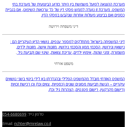
מערכת ההוצאה לפועל משמשת בין היתר כזרוע הביצועית של מערכת בתי
המשפט. מערכת זו נועדה לממש פסקי דין של כל ערכאות השיפוט, אם בגביית
כספים ואם בביצוע פעולות אחרות שנקבעו בפסקי הדין.
דיני משפחה וירושה
דיני המשפחה בישראל מתחלקים למספר ענפים. נושאי הדיון העיקריים הם :
נישואין וגירושין, הסכמי ממון והסכמי גירושין, מזונות אישה, מזונות ילדים,
משמורת, זמני שהות, אימוץ ילדים, עריכת צוואות, שינוי שם וקביעת גיל
.
משפט אזרחי
המשפט האזרחי מובדל מהמשפט הפלילי ובהגדרתו בא לידי ביטוי בשני נושאים
עיקריים – הגשת תביעות מסוגים שונים (כספיות, צווים וכו’) וכן רכישת זכויות
(רישום מקרקעין, רישום פטנטים, הצהרות גיל וכו’).
טלפון נייד:
054-6680699
Email:
richter
@mrelaw.co.il