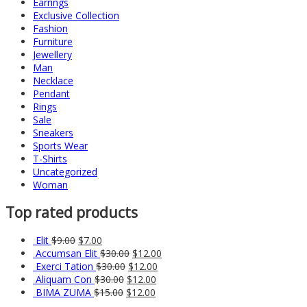
Earrings
Exclusive Collection
Fashion
Furniture
Jewellery
Man
Necklace
Pendant
Rings
Sale
Sneakers
Sports Wear
T-Shirts
Uncategorized
Woman
Top rated products
Elit
$
9.00
$
7.00
Accumsan Elit
$
30.00
$
12.00
Exerci Tation
$
30.00
$
12.00
Aliquam Con
$
30.00
$
12.00
BIMA ZUMA
$
15.00
$
12.00