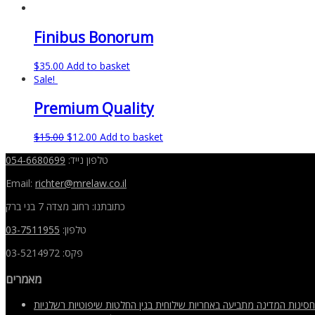
Finibus Bonorum
$
35.00
Add to basket
Sale!
Premium Quality
$
15.00
$
12.00
Add to basket
054-6680699
טלפון נייד:
Email:
richter
@mrelaw.co.il
כתובתנו: רחוב מצדה 7 בני ברק
03-7511955
טלפון:
פקס: 03-5214972
מאמרים
חסינות המדינה מתביעה באחריות שילוחית בגין החלטות שיפוטיות רשלניות