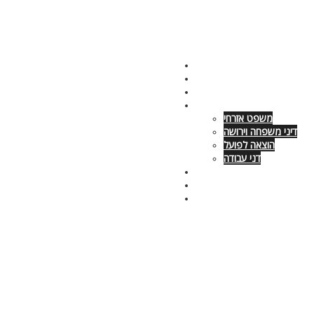
צור קשר – 054-6680699
פסקי דין
מאמרים
השרותים שלנו
משפט אזרחי
דיני משפחה וירושה
הוצאה לפועל
דני עבודה
אודות
מי אנחנו
עמוד הבית